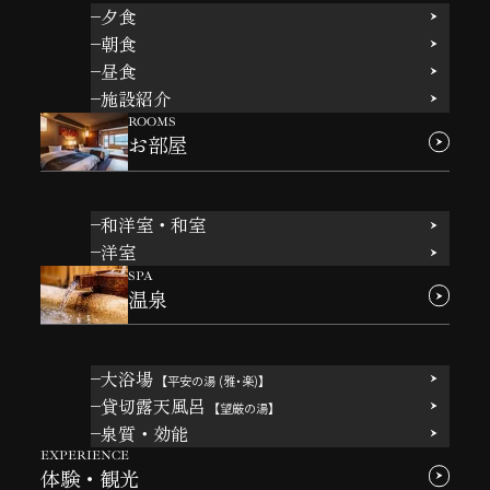
夕食
朝食
昼食
施設紹介
ROOMS
お部屋
和洋室・和室
洋室
SPA
温泉
大浴場
【平安の湯 (雅・楽)】
貸切露天風呂
【望厳の湯】
泉質・効能
EXPERIENCE
体験・観光