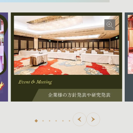
アクセス
BANQUET
貸切個室・パーティー
WEDDING
ウェディング
安芸グランドホテル プレミアムクラブ
お知らせ
施設案内
よくあるご質問
お問い合わせおよびご予約
会社案内
個人情報保護方針
廿遊会ホームページ（教育旅行資料）