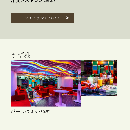
洋食レストラン
（56席）
レストランについて
うず潮
バー
（カラオケ・80席）