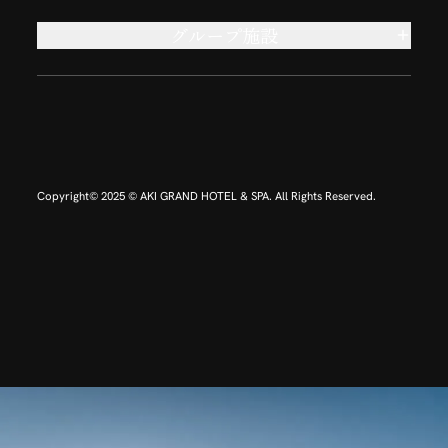
グループ施設
INFINITO HOTEL & SPA 南紀白浜
指宿温泉 こらんの湯 錦江楼
美浜レステル
赤倉温泉スキー場
奥利根スノーパーク
Copyright© 2025 © AKI GRAND HOTEL & SPA. All Rights Reserved.
白樺湖ロイヤルヒル 白樺湖ロイヤルホテル
黒伏高原スノーパーク ジャングル･ジャングル
岩手高原スノーパーク
函館七飯スノーパーク
串本海中公園