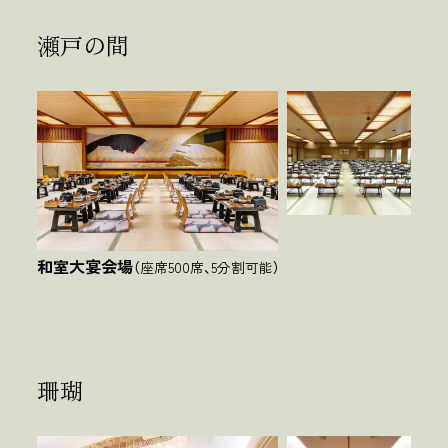
瀬戸の間
和室大宴会場
（座席500席、5分割可能）
珊瑚