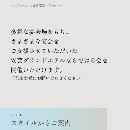
TOP
トップページ
貸切個室・パーティー
/
トップページ
CRUISING
クルージング
多彩な宴会場をもち、
RESTAURANT
レストラン
さまざまな宴会を
ご支援させていただいた
ROOMS
お部屋
安芸グランドホテルならではの会を
SPA
開催いただけます。
温泉
下記を参考にお問い合わせください。
EXPERIENCE
体験・観光
SHOP
ショップ
GYM
ジム
STYLE
スタイルからご案内
ACCESS