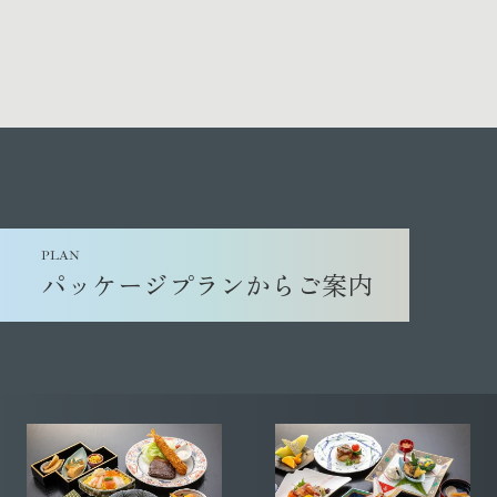
安芸グランドホテル
AKI GRAND HOTEL
〒739-0412
広島県廿日市市宮島口西1-1-17
PLAN
パッケージプランからご案内
0829-56-0111
Tel.
Fax. 0829-56-3348
E-mail：info@akigh.co.jp
東京営業所：03-6731-4811
関西営業所：06-6411-1833